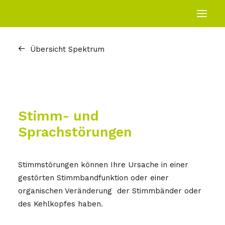
Übersicht Spektrum
Start
Praxis
Spektrum
Allgemein
Stimm- und
Sprachstörungen
Hören
Schwindel
Stimmstörungen können Ihre Ursache in einer
Schluckstörungen
gestörten Stimmbandfunktion oder einer
organischen Veränderung
der Stimmbänder oder
Stimm- und
des Kehlkopfes haben.
Sprachstörungen