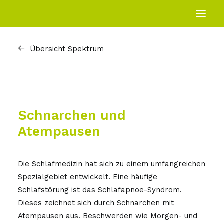
Übersicht Spektrum
Start
Praxis
Spektrum
Allgemein
Schnarchen und
Atempausen
Hören
Schwindel
Die Schlafmedizin hat sich zu einem umfangreichen
Schluckstörungen
Spezialgebiet entwickelt. Eine häufige
Schlafstörung ist das Schlafapnoe-Syndrom.
Stimm- und
Dieses zeichnet sich durch Schnarchen mit
Sprachstörungen
Atempausen aus. Beschwerden wie Morgen- und